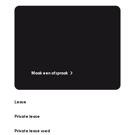
Plan een
Werkplaatsafspraak
Is uw auto toe aan Onderhoud,
Bandenwissel of een Vakantiecheck? Plan
online een afspraak!
Maak een afspraak
Lease
Private lease
Private lease used