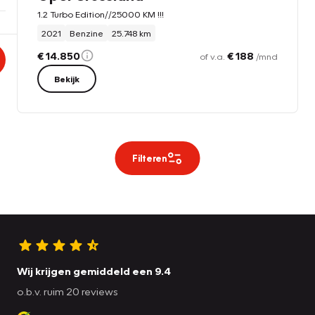
1.2 Turbo Edition//25000 KM !!!
2021
Benzine
25.748 km
€ 14.850
€ 188
of v.a.
/mnd
Bekijk
Filteren
Wij krijgen gemiddeld een 9.4
o.b.v. ruim 20 reviews