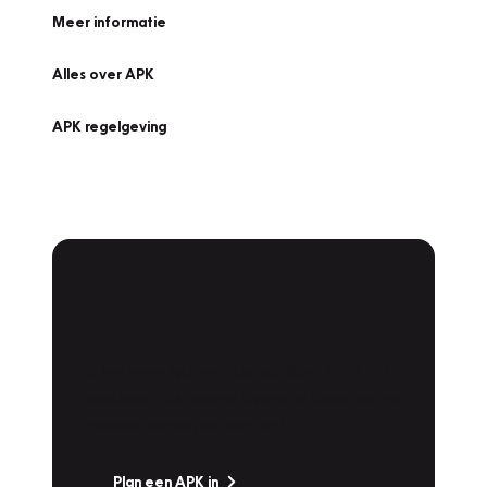
Meer informatie
Alles over APK
APK regelgeving
APK Keuring bij
Vakgarage!
Is het weer tijd voor de jaarlijkse APK? Ga
snel naar Vakgarage bij u in de buurt, en ga
zonder zorgen de weg op!
Plan een APK in