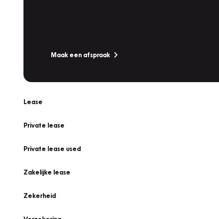
Werkplaatsafspraak
Is uw auto toe aan Onderhoud, Bandenwissel of een Va
Maak een afspraak
Lease
Private lease
Private lease used
Zakelijke lease
Zekerheid