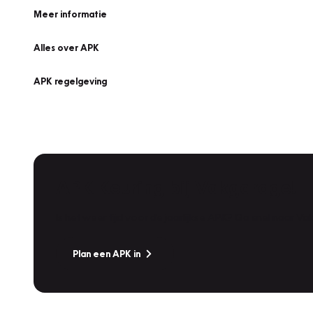
Meer informatie
Alles over APK
APK regelgeving
APK Keuring bij Vakgarage!
Is het weer tijd voor de jaarlijkse APK? Ga snel naar V
Plan een APK in