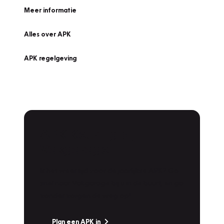
Meer informatie
Alles over APK
APK regelgeving
APK Keuring bij
Vakgarage!
Is het weer tijd voor de jaarlijkse APK? Ga
snel naar Vakgarage bij u in de buurt, en ga
zonder zorgen de weg op!
Plan een APK in