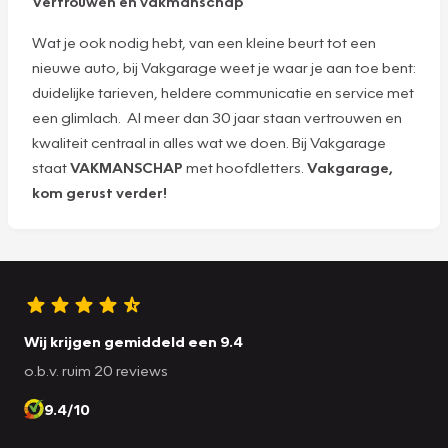
Vertrouwen en vakmanschap
Wat je ook nodig hebt, van een kleine beurt tot een
nieuwe auto, bij Vakgarage weet je waar je aan toe bent:
duidelijke tarieven, heldere communicatie en service met
een glimlach. Al meer dan 30 jaar staan vertrouwen en
kwaliteit centraal in alles wat we doen. Bij Vakgarage
staat
VAKMANSCHAP
met hoofdletters.
Vakgarage,
kom gerust verder!
Wij krijgen gemiddeld een 9.4
o.b.v. ruim 20 reviews
9.4/10