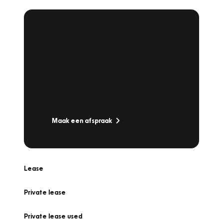
Plan een
Werkplaatsafspraak
Is uw auto toe aan Onderhoud,
Bandenwissel of een Vakantiecheck? Plan
online een afspraak!
Maak een afspraak
Lease
Private lease
Private lease used