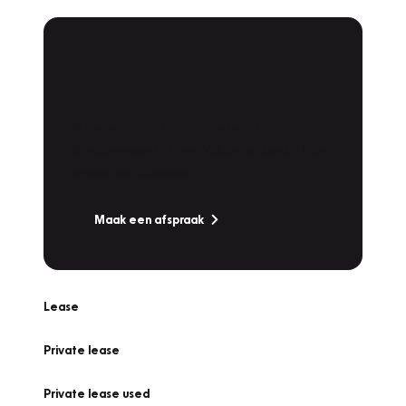
Plan een
Werkplaatsafspraak
Is uw auto toe aan Onderhoud,
Bandenwissel of een Vakantiecheck? Plan
online een afspraak!
Maak een afspraak
Lease
Private lease
Private lease used