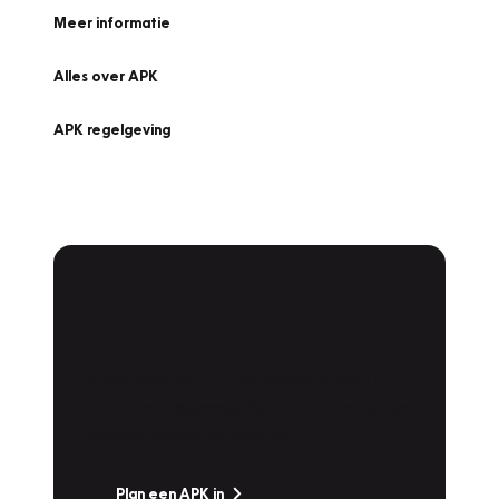
Meer informatie
Alles over APK
APK regelgeving
APK Keuring bij
Vakgarage!
Is het weer tijd voor de jaarlijkse APK? Ga
snel naar Vakgarage bij u in de buurt, en ga
zonder zorgen de weg op!
Plan een APK in