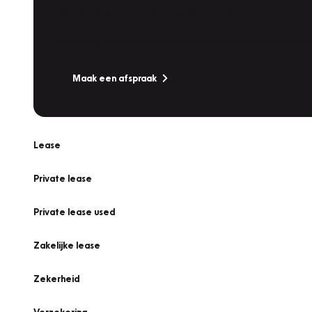
Werkplaatsafspraak
Is uw auto toe aan Onderhoud, Bandenwissel of een Va
Maak een afspraak
Lease
Private lease
Private lease used
Zakelijke lease
Zekerheid