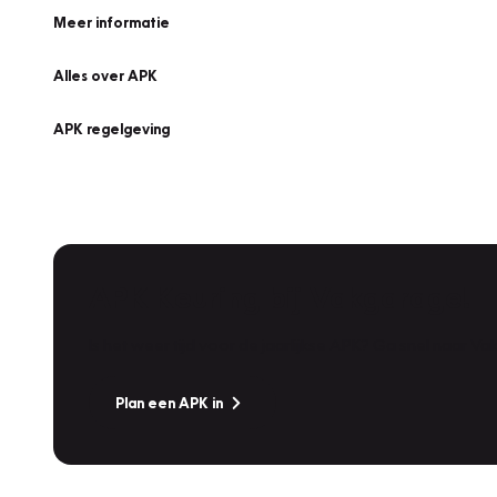
Meer informatie
Alles over APK
APK regelgeving
APK Keuring bij Vakgarage!
Is het weer tijd voor de jaarlijkse APK? Ga snel naar V
Plan een APK in