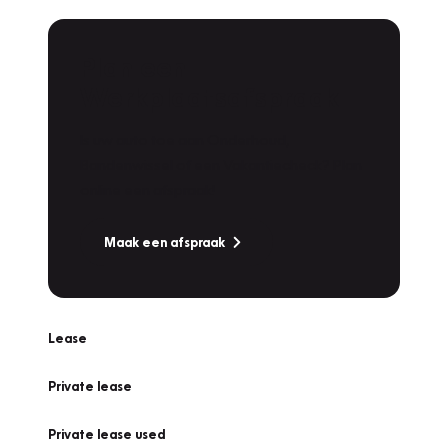
Plan een
Werkplaatsafspraak
Is uw auto toe aan Onderhoud,
Bandenwissel of een Vakantiecheck? Plan
online een afspraak!
Maak een afspraak
Lease
Private lease
Private lease used