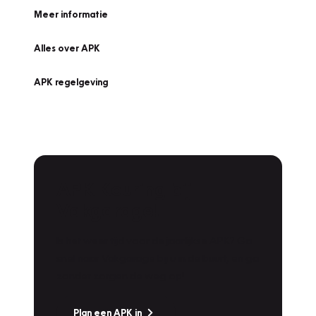
Meer informatie
Alles over APK
APK regelgeving
APK Keuring bij
Vakgarage!
Is het weer tijd voor de jaarlijkse APK? Ga
snel naar Vakgarage bij u in de buurt, en ga
zonder zorgen de weg op!
Plan een APK in