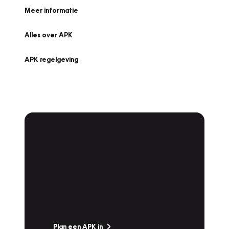
Meer informatie
Alles over APK
APK regelgeving
APK Keuring bij
Vakgarage!
Is het weer tijd voor de jaarlijkse APK? Ga
snel naar Vakgarage bij u in de buurt, en ga
zonder zorgen de weg op!
Plan een APK in