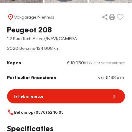
Vakgarage Nienhuis
Peugeot 208
1.2 PureTech Allure//NAVI/CAMERA
2020
|
Benzine
|
124.998 km
Kopen
€ 10.950
BTW niet verrekenbaar
Particulier financieren
v.a. € 138 p.m.
Ik heb interesse
Bel ons op (0570) 52 16 05
Specificaties