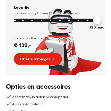
Looptijd
Kies een looptijd tussen
12
en
120
maanden
120
mnd
Uw maandbedrag:
€ 138
,-
Offerte aanvragen
Opties en accessoires
Achterbank in delen neerklapbaar
Airco automatisch
Armsteun voor