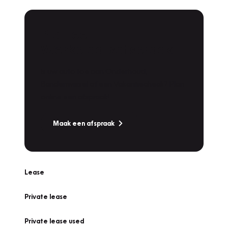
Plan een
Werkplaatsafspraak
Is uw auto toe aan Onderhoud,
Bandenwissel of een Vakantiecheck? Plan
online een afspraak!
Maak een afspraak
Lease
Private lease
Private lease used