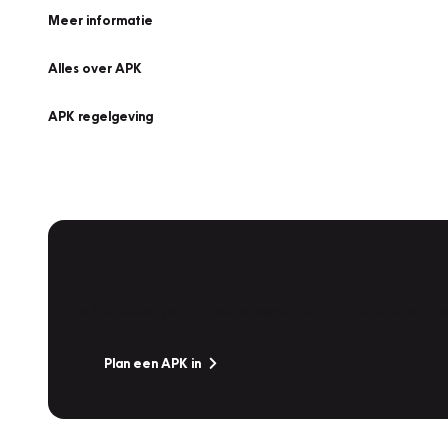
Meer informatie
Alles over APK
APK regelgeving
APK Keuring bij Vakgarage!
Is het weer tijd voor de jaarlijkse APK? Ga snel naar V
Plan een APK in