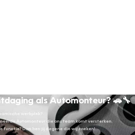
 uitdaging als Automonteur? 🚗🔧
dynamische werkplek?
ioneerde Automonteur die ons team komt versterken.
ge functie? Dan ben jij degene die wij zoeken!