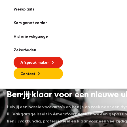
Werkplaats
Kom gerust verder
Historie vakgarage
Zekerheden
Afspraak maken
Contact
Ben jij klaar voor een nieuwe
Vacatures
Heb jij een passie voor auto’s en ben je op zoek naar een 
Bij Vakgarage Isselt in Amersfoort zoeken we een gepass
Ben jij vakkundig, professioneel en klaar voor een veelzijdi