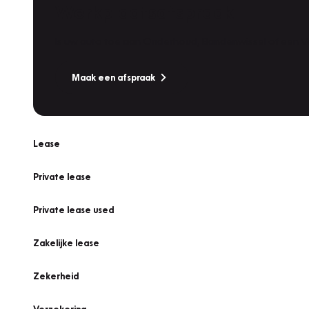
Werkplaatsafspraak
Is uw auto toe aan Onderhoud, Bandenwissel of een Va
Maak een afspraak
Lease
Private lease
Private lease used
Zakelijke lease
Zekerheid